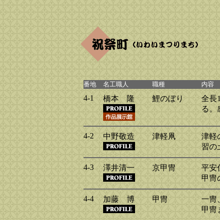
番地
名工職人
職種
内容
4-1
橋本 隆
鯉のぼり
全長
る。
4-2
中野敬造
津軽凧
津軽
習の
4-3
澤井清一
京甲冑
平安
甲冑
4-4
加藤 博
甲冑
一冑
甲冑