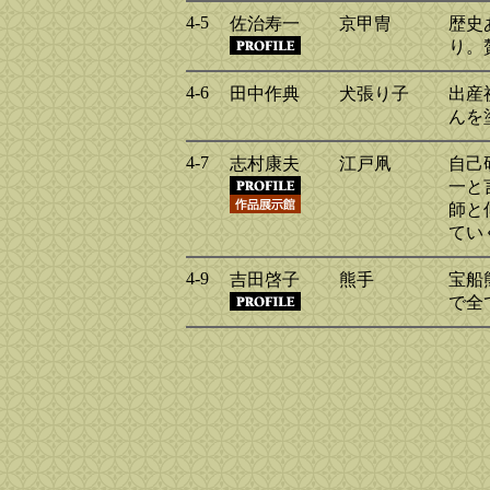
4-5
佐治寿一
京甲冑
歴史
り。
4-6
田中作典
犬張り子
出産
んを
4-7
志村康夫
江戸凧
自己
一と
師と
てい
4-9
吉田啓子
熊手
宝船
で全