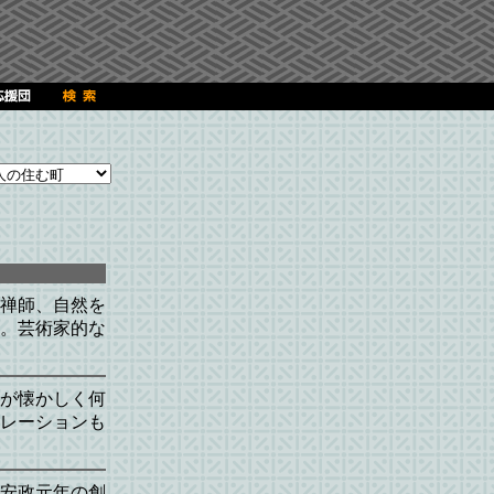
禅師、自然を
。芸術家的な
が懐かしく何
レーションも
安政元年の創