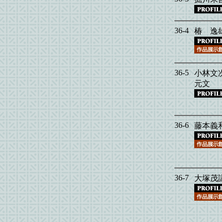
36-4
椿 逸
36-5
小林文
元文
36-6
藤本義
36-7
大塚茂