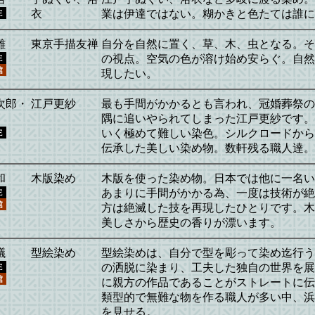
衣
業は伊達ではない。糊かきと色たては誰に
雄
東京手描友禅
自分を自然に置く、草、木、虫となる。そ
の視点。空気の色が溶け始め安らぐ。自然
現したい。
次郎・
江戸更紗
最も手間がかかるとも言われ、冠婚葬祭の
隅に追いやられてしまった江戸更紗です。
いく極めて難しい染色。シルクロードから
伝承した美しい染め物。数軒残る職人達。
和
木版染め
木版を使った染め物。日本では他に一名い
あまりに手間がかかる為、一度は技術が絶
方は絶滅した技を再現したひとりです。木
美しさから歴史の香りが漂います。
議
型絵染め
型絵染めは、自分で型を彫って染め迄行う
の洒脱に染まり、工夫した独自の世界を展
に親方の作品であることがストレートに伝
類型的で無難な物を作る職人が多い中、浜
を見せる。