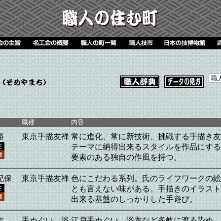
職種
内容
裕
東京手描友禅
常に進化、常に新技術、挑戦する手描き友
テーマに納得出来るスタイルを作品にする
要素のある独自の作風を持つ。
紀保
東京手描友禅
色にこだわる系列。氏のライフワークの絵
とも言えない味がある。手描きのイラスト
出来る基盤のしっかりした手遊び。
吉
手ぬぐい、浴
江戸手ぬぐい、浴衣など多岐に渡る染め。